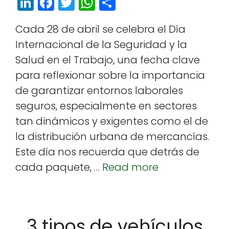
Li
F
T
W
S
n
a
w
h
h
Cada 28 de abril se cel­e­bra el Día
k
c
itt
a
a
Inter­na­cional de la Seguri­dad y la
e
e
e
ts
r
Salud en el Tra­ba­jo, una fecha clave
dI
b
r
A
e
para reflex­ionar sobre la impor­tan­cia
n
o
p
de garan­ti­zar entornos lab­o­rales
o
p
seguros, espe­cial­mente en sec­tores
k
tan dinámi­cos y exi­gentes como el de
la dis­tribu­ción urbana de mer­cancías.
Este día nos recuer­da que detrás de
cada paque­te, …
Read more
3 tipos de vehículos