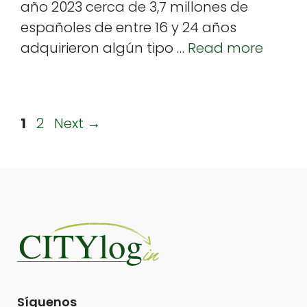
k
año 2023 cer­ca de 3,7 mil­lones de
españoles de entre 16 y 24 años
adquirieron algún tipo …
Read more
Page
Page
1
2
Next
→
Síguenos