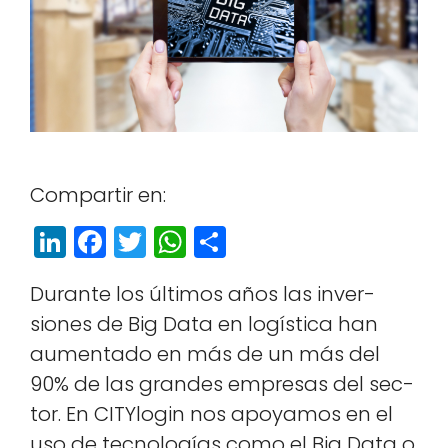
Com­par­tir en:
Li
F
T
W
S
n
a
w
h
h
Durante los últi­mos años las inver­
k
c
itt
a
a
siones de Big Data en logís­ti­ca han
e
e
e
ts
r
aumen­ta­do en más de un más del
dI
b
r
A
e
90% de las grandes empre­sas del sec­
n
o
p
tor. En CITY­lo­gin nos apoy­amos en el
o
p
uso de tec­nologías como el Big Data o