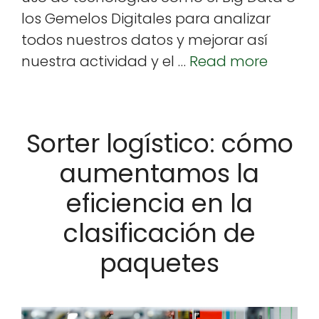
k
los Geme­los Dig­i­tales para analizar
todos nue­stros datos y mejo­rar así
nues­tra activi­dad y el …
Read more
Sorter logístico: cómo
aumentamos la
eficiencia en la
clasificación de
paquetes