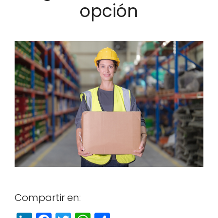
opción
Com­par­tir en: