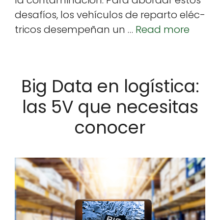
la con­t­a­m­i­nación. Para abor­dar estos
desafíos, los vehícu­los de repar­to eléc­
tri­cos desem­peñan un …
Read more
Big Data en logística:
las 5V que necesitas
conocer