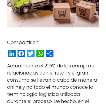
Com­par­tir en:
Li
F
T
W
S
n
a
w
h
h
Actual­mente el 21,5% de las com­pras
k
c
itt
a
a
rela­cionadas con el retail y el gran
e
e
e
ts
r
con­sumo se lle­van a cabo de man­era
dI
b
r
A
e
online y no todo el mun­do conoce la
n
o
p
ter­mi­nología logís­ti­ca uti­liza­da
o
p
durante el pro­ce­so. De hecho, en el