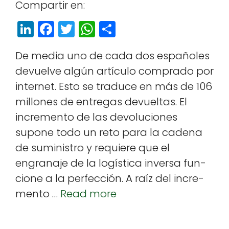
Com­par­tir en:
Li
F
T
W
S
n
a
w
h
h
De media uno de cada dos españoles
k
c
itt
a
a
devuelve algún artícu­lo com­pra­do por
e
e
e
ts
r
inter­net. Esto se tra­duce en más de 106
dI
b
r
A
e
mil­lones de entre­gas devueltas. El
n
o
p
incre­men­to de las devolu­ciones
o
p
supone todo un reto para la cade­na
k
de sum­in­istro y requiere que el
engrana­je de la logís­ti­ca inver­sa fun­
cione a la per­fec­ción. A raíz del incre­
men­to …
Read more