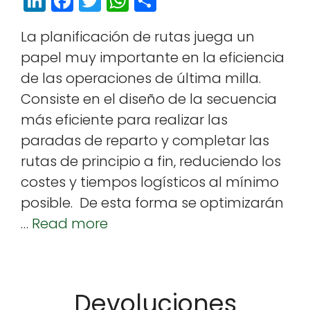
Li
F
T
W
S
n
a
w
h
h
La plan­i­fi­cación de rutas jue­ga un
k
c
itt
a
a
papel muy impor­tante en la efi­cien­cia
e
e
e
ts
r
de las opera­ciones de últi­ma mil­la.
dI
b
r
A
e
Con­siste en el dis­eño de la secuen­cia
n
o
p
más efi­ciente para realizar las
o
p
paradas de repar­to y com­ple­tar las
k
rutas de prin­ci­pio a fin, reducien­do los
costes y tiem­pos logís­ti­cos al mín­i­mo
posi­ble. De esta for­ma se opti­mizarán
…
Read more
Devoluciones