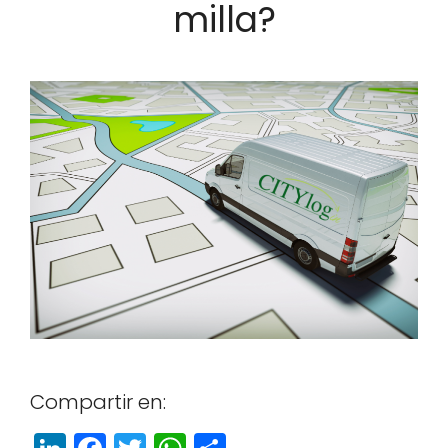
milla?
Com­par­tir en: