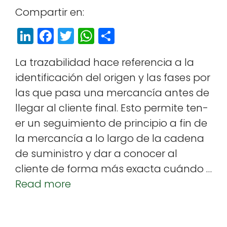
Com­par­tir en:
Li
F
T
W
S
n
a
w
h
h
La traz­abil­i­dad hace ref­er­en­cia a la
k
c
itt
a
a
iden­ti­fi­cación del ori­gen y las fas­es por
e
e
e
ts
r
las que pasa una mer­cancía antes de
dI
b
r
A
e
lle­gar al cliente final. Esto per­mite ten­
n
o
p
er un seguimien­to de prin­ci­pio a fin de
o
p
la mer­cancía a lo largo de la cade­na
k
de sum­in­istro y dar a cono­cer al
cliente de for­ma más exac­ta cuán­do …
Read more