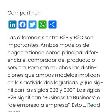
Com­par­tir en:
Li
F
T
W
S
n
a
w
h
h
Las difer­en­cias entre B2B y B2C son
k
c
itt
a
a
impor­tantes. Ambos mod­e­los de
e
e
e
ts
r
nego­cio tienen como prin­ci­pal difer­
dI
b
r
A
e
en­cia el com­prador del pro­duc­to o
n
o
p
ser­vi­cio. Pero son muchas las dis­tin­
o
p
ciones que ambos mod­e­los impli­can
k
en las activi­dades logís­ti­cas. ¿Qué sig­
nif­i­can las siglas B2B y B2C? Las siglas
B2B sig­nif­i­can “Busi­ness to Busi­ness” o
“de empre­sa a empre­sa”. Esto …
Read