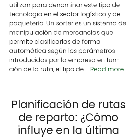
uti­lizan para denom­i­nar este tipo de
dI
b
r
A
e
tec­nología en el sec­tor logís­ti­co y de
n
o
p
paque­tería. Un sorter es un sis­tema de
o
p
manip­u­lación de mer­cancías que
k
per­mite clasi­fi­car­las de for­ma
automáti­ca según los parámet­ros
intro­duci­dos por la empre­sa en fun­
ción de la ruta, el tipo de …
Read more
Planificación de rutas
de reparto: ¿Cómo
influye en la última