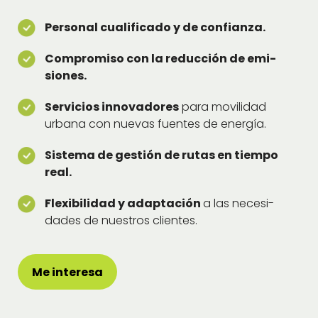
Per­son­al cual­i­fi­ca­do y de con­fi­an­za.
Com­pro­miso con la reduc­ción de emi­
siones.
Ser­vi­cios inno­vadores
para movil­i­dad
urbana con nuevas fuentes de energía.
Sis­tema de gestión de rutas en tiem­po
real.
Flex­i­bil­i­dad y adaptación
a las necesi­
dades de nue­stros clientes.
Me intere­sa