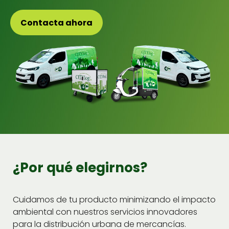
Con­tac­ta aho­ra
¿Por qué elegirnos?
Cuidamos de tu pro­duc­to min­i­mizan­do el impacto
ambi­en­tal con nue­stros ser­vi­cios inno­vadores
para la dis­tribu­ción urbana de mer­cancías.