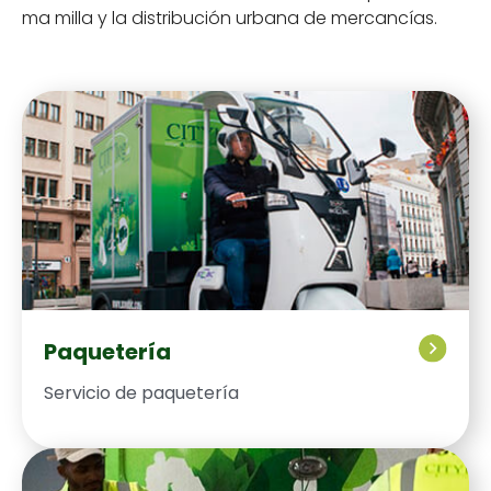
ma mil­la y la dis­tribu­ción urbana de mer­cancías.
Paquetería
Ser­vi­cio de paque­tería