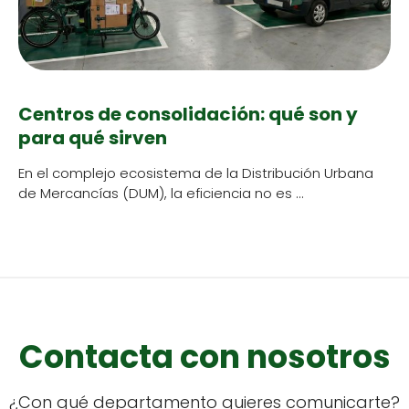
Centros de consolidación: qué son y
para qué sirven
En el com­ple­jo eco­sis­tema de la Dis­tribu­ción Urbana
de Mer­cancías (DUM), la efi­cien­cia no es …
Contacta con nosotros
¿Con qué depar­ta­men­to quieres comu­ni­carte?