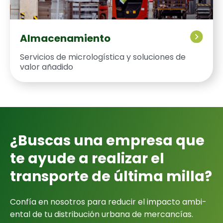
Almacenamiento
Ser­vi­cios de micrologís­ti­ca y solu­ciones de
val­or aña­di­do
¿Bus­cas una empre­sa que
te ayude a realizar el
trans­porte de últi­ma mil­la?
Con­fía en nosotros para reducir el impacto ambi­
en­tal de tu dis­tribu­ción urbana de mer­cancías.