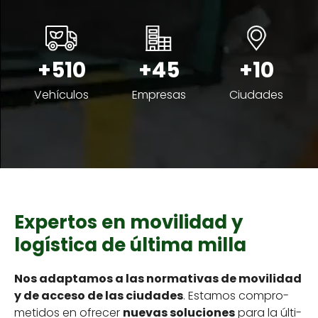
+510
+45
+10
Vehícu­los
Empre­sas
Ciu­dades
Expertos en movilidad y
logística de última milla
Nos adap­ta­mos a las nor­ma­ti­vas de movil­i­dad
y de acce­so de las ciu­dades
. Esta­mos com­pro­
meti­dos en ofre­cer
nuevas solu­ciones
para la últi­