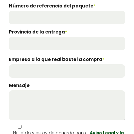
Número de ref­er­en­cia del paque­te
*
Provin­cia de la entre­ga
*
Empre­sa a la que real­iza­ste la com­pra
*
Men­saje
He leí­do y estoy de acuer­do con el
Avi­so Legal y la