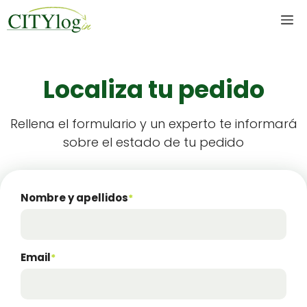
Skip
M
to
content
Localiza tu pedido
Rel­lena el for­mu­la­rio y un exper­to te infor­mará
sobre el esta­do de tu pedi­do
Nom­bre y apel­li­dos
*
Email
*