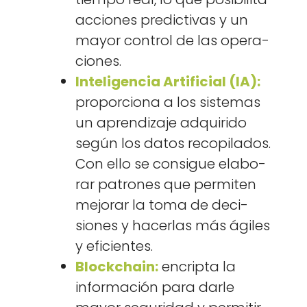
acciones pre­dic­ti­vas y un
may­or con­trol de las opera­
ciones.
Inteligen­cia Arti­fi­cial (IA):
pro­por­ciona a los sis­temas
un apren­diza­je adquiri­do
según los datos recopi­la­dos.
Con ello se con­sigue elab­o­
rar patrones que per­miten
mejo­rar la toma de deci­
siones y hac­er­las más ágiles
y efi­cientes.
Blockchain:
encrip­ta la
infor­ma­ción para dar­le