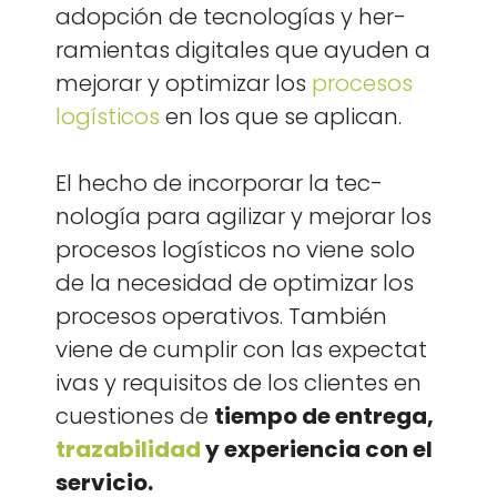
adop­ción de tec­nologías y her­
ramien­tas dig­i­tales que ayu­den a
mejo­rar y opti­mizar los
pro­ce­sos
logís­ti­cos
en los que se apli­can.
El hecho de incor­po­rar la tec­
nología para agilizar y mejo­rar los
pro­ce­sos logís­ti­cos no viene solo
de la necesi­dad de opti­mizar los
pro­ce­sos oper­a­tivos. Tam­bién
viene de cumplir con las expec­ta­t
i­vas y req­ui­si­tos de los clientes en
cues­tiones de
tiem­po de entre­ga,
traz­abil­i­dad
y expe­ri­en­cia con el
ser­vi­cio.