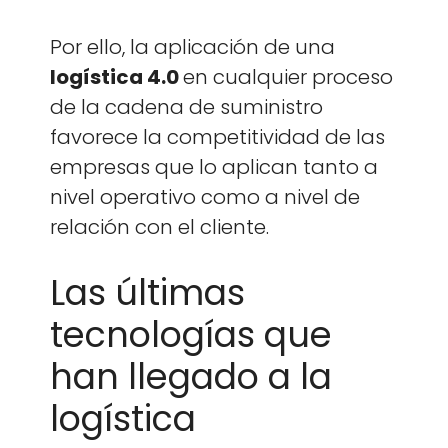
Por ello, la apli­cación de una
logís­ti­ca 4.0
en cualquier pro­ce­so
de la cade­na de sum­in­istro
favorece la com­pet­i­tivi­dad de las
empre­sas que lo apli­can tan­to a
niv­el oper­a­ti­vo como a niv­el de
relación con el cliente.
Las últimas
tecnologías que
han llegado a la
logística