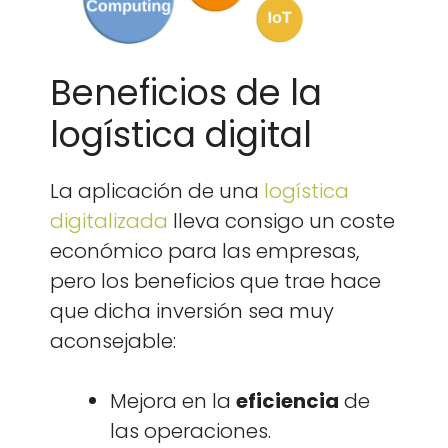
Beneficios de la
logística digital
La apli­cación de una
logís­ti­ca
dig­i­tal­iza­da
lle­va con­si­go un coste
económi­co para las empre­sas,
pero los ben­efi­cios que trae hace
que dicha inver­sión sea muy
acon­se­jable:
Mejo­ra en la
efi­cien­cia
de
las opera­ciones.