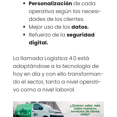
Per­son­al­ización
de cada
oper­a­ti­va según las necesi­
dades de los clientes.
Mejor uso de los
datos.
Refuer­zo de la
seguri­dad
dig­i­tal.
La lla­ma­da Logís­ti­ca 4.0 está
adap­tán­dose a la tec­nología de
hoy en día y con ello trans­for­man­
do el sec­tor, tan­to a niv­el oper­a­ti­
vo como a niv­el lab­o­ral.