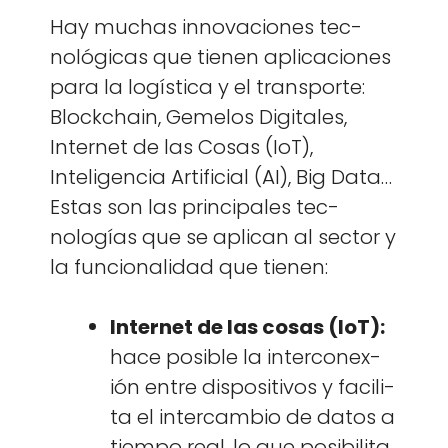
Hay muchas inno­va­ciones tec­
nológ­i­cas que tienen apli­ca­ciones
para la logís­ti­ca y el trans­porte:
Blockchain, Geme­los Dig­i­tales,
Inter­net de las Cosas (IoT),
Inteligen­cia Arti­fi­cial (AI), Big Data…
Estas son las prin­ci­pales tec­
nologías que se apli­can al sec­tor y
la fun­cional­i­dad que tienen:
Inter­net de las cosas (IoT):
hace posi­ble la inter­conex­
ión entre dis­pos­i­tivos y facili­
ta el inter­cam­bio de datos a
tiem­po real, lo que posi­bili­ta