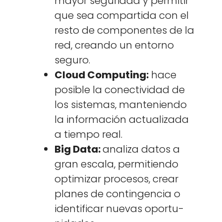
may­or seguri­dad y per­mi­tir
que sea com­par­ti­da con el
resto de com­po­nentes de la
red, cre­an­do un entorno
seguro.
Cloud Com­put­ing:
hace
posi­ble la conec­tivi­dad de
los sis­temas, man­te­nien­do
la infor­ma­ción actu­al­iza­da
a tiem­po real.
Big Data:
anal­iza datos a
gran escala, per­mi­tien­do
opti­mizar pro­ce­sos, crear
planes de con­tin­gen­cia o
iden­ti­ficar nuevas opor­tu­