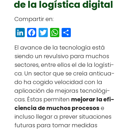
de la logística digital
Com­par­tir en:
Li
F
T
W
S
n
a
w
h
h
El avance de la tec­nología está
k
c
itt
a
a
sien­do un revul­si­vo para muchos
e
e
e
ts
r
sec­tores, entre ellos el de la logís­ti­
dI
b
r
A
e
ca. Un sec­tor que se creía antic­ua­
n
o
p
do ha cogi­do veloci­dad con la
o
p
apli­cación de mejo­ras tec­nológ­i­
k
cas. Éstas per­miten
mejo­rar la efi­
cien­cia de muchos pro­ce­sos
e
inclu­so lle­gar a pre­v­er situa­ciones
futuras para tomar medi­das