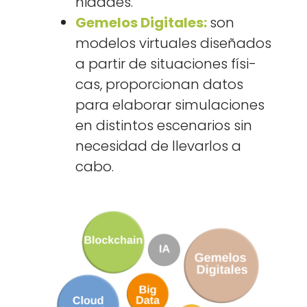
nidades.
Geme­los Dig­i­tales:
son
mod­e­los vir­tuales dis­eña­dos
a par­tir de situa­ciones físi­
cas, pro­por­cio­nan datos
para elab­o­rar sim­u­la­ciones
en dis­tin­tos esce­nar­ios sin
necesi­dad de lle­var­los a
cabo.