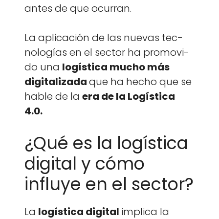
antes de que ocur­ran.
La apli­cación de las nuevas tec­
nologías en el sec­tor ha pro­movi­
do una
logís­ti­ca mucho más
dig­i­tal­iza­da
que ha hecho que se
hable de la
era de la Logís­ti­ca
4.0.
¿Qué es la logística
digital y cómo
influye en el sector?
La
logís­ti­ca dig­i­tal
impli­ca la