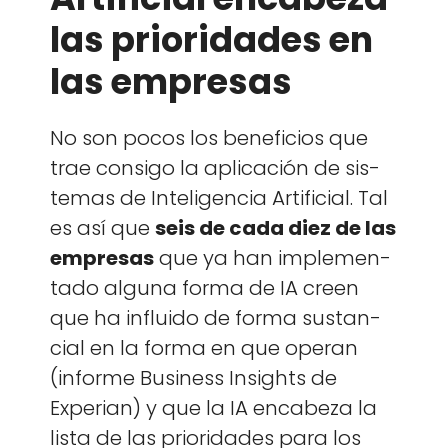
las prioridades en
las empresas
No son pocos los ben­efi­cios que
trae con­si­go la apli­cación de sis­
temas de Inteligen­cia Arti­fi­cial. Tal
es así que
seis de cada diez de las
empre­sas
que ya han imple­men­
ta­do algu­na for­ma de IA creen
que ha influ­i­do de for­ma sus­tan­
cial en la for­ma en que oper­an
(informe Busi­ness Insights de
Exper­ian) y que la IA encabeza la
lista de las pri­or­i­dades para los