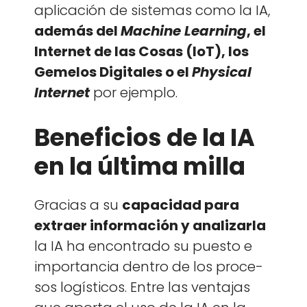
apli­cación de sis­temas como la IA,
además del
Machine Learn­ing
, el
Inter­net de las Cosas (IoT), los
Geme­los Dig­i­tales o el
Phys­i­cal
Inter­net
por ejem­p­lo.
Beneficios de la IA
en la última milla
Gra­cias a su
capaci­dad para
extraer infor­ma­ción y analizarla
la IA ha encon­tra­do su puesto e
impor­tan­cia den­tro de los pro­ce­
sos logís­ti­cos. Entre las ven­ta­jas