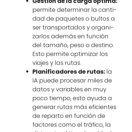
Gestión de la car­ga ópti­ma:
per­mite deter­mi­nar la can­ti­
dad de paque­tes o bul­tos a
ser trans­porta­dos y orga­ni­
zar­los además en fun­ción
del tamaño, peso o des­ti­no.
Esto per­mite opti­mizar los
via­jes y las rutas.
Plan­i­fi­cadores de rutas:
la
IA puede proce­sar miles de
datos y vari­ables en muy
poco tiem­po, esto ayu­da a
gener­ar rutas más efi­cientes
de repar­to en fun­ción de
fac­tores como el trá­fi­co, la