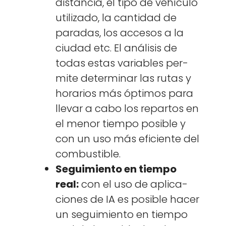
dis­tan­cia, el tipo de vehícu­lo
uti­liza­do, la can­ti­dad de
paradas, los acce­sos a la
ciu­dad etc. El análi­sis de
todas estas vari­ables per­
mite deter­mi­nar las rutas y
horar­ios más ópti­mos para
lle­var a cabo los repar­tos en
el menor tiem­po posi­ble y
con un uso más efi­ciente del
com­bustible.
Seguimien­to en tiem­po
real:
con el uso de apli­ca­
ciones de IA es posi­ble hac­er
un seguimien­to en tiem­po