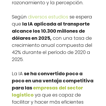
k
razon­amien­to y la per­cep­ción.
Según
diver­sos estu­dios
se espera
que
la IA apli­ca­da al trans­porte
alcance los 10.300 mil­lones de
dólares en 2025,
con una tasa de
crec­imien­to anu­al com­pues­ta del
42% durante el perío­do de 2020 a
2025.
La IA
se ha con­ver­tido poco a
poco en una ven­ta­ja com­pet­i­ti­va
para las
empre­sas del sec­tor
logís­ti­co
ya que es capaz de
facil­i­tar y hac­er más efi­cientes