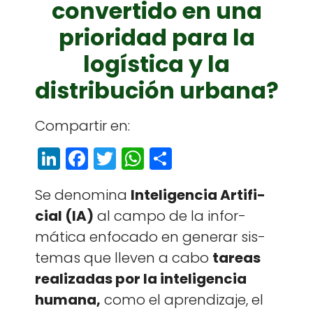
convertido en una
prioridad para la
logística y la
distribución urbana?
Com­par­tir en:
Li
F
T
W
S
n
a
w
h
h
Se denom­i­na
Inteligen­cia Arti­fi­
k
c
itt
a
a
cial (IA)
al cam­po de la infor­
e
e
e
ts
r
máti­ca enfo­ca­do en gener­ar sis­
dI
b
r
A
e
temas que lleven a cabo
tar­eas
n
o
p
real­izadas por la inteligen­cia
o
p
humana,
como el apren­diza­je, el