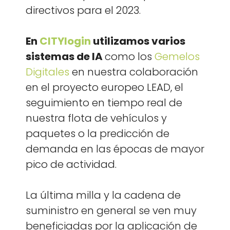
direc­tivos para el 2023.
En
CITY­lo­gin
uti­lizamos var­ios
sis­temas de IA
como los
Geme­los
Digi­ta
les
en nues­tra colab­o­ración
en el proyec­to europeo LEAD, el
seguimien­to en tiem­po real de
nues­tra flota de vehícu­los y
paque­tes o la predic­ción de
deman­da en las épocas de may­or
pico de activi­dad.
La últi­ma mil­la y la cade­na de
sum­in­istro en gen­er­al se ven muy
ben­e­fi­ci­adas por la apli­cación de