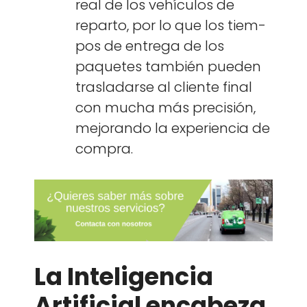
real de los vehícu­los de
repar­to, por lo que los tiem­
pos de entre­ga de los
paque­tes tam­bién pueden
trasladarse al cliente final
con mucha más pre­cisión,
mejo­ran­do la expe­ri­en­cia de
com­pra.
La Inteligencia
Artificial encabeza