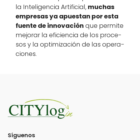
la Inteligen­cia Arti­fi­cial,
muchas
empre­sas ya apues­tan por esta
fuente de inno­vación
que per­mite
mejo­rar la efi­cien­cia de los pro­ce­
sos y la opti­mización de las opera­
ciones.
Síguenos