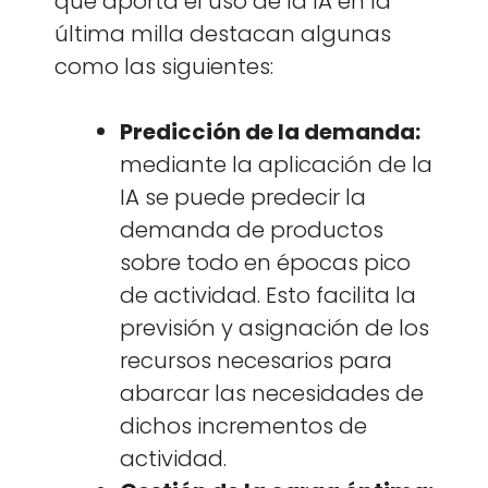
que apor­ta el uso de la IA en la
últi­ma mil­la desta­can algu­nas
como las sigu­ientes:
Predic­ción de la deman­da:
medi­ante la apli­cación de la
IA se puede pre­de­cir la
deman­da de pro­duc­tos
sobre todo en épocas pico
de activi­dad. Esto facili­ta la
pre­visión y asi­gnación de los
recur­sos nece­sar­ios para
abar­car las necesi­dades de
dichos incre­men­tos de
activi­dad.