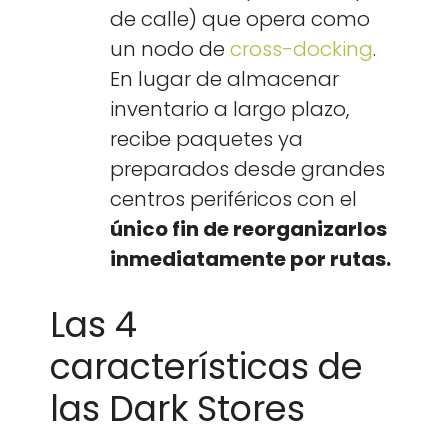
de calle) que opera como
un nodo de
cross-dock­ing
.
En lugar de alma­ce­nar
inven­tario a largo pla­zo,
recibe paque­tes ya
prepara­dos des­de grandes
cen­tros per­iféri­cos con el
úni­co fin de reor­ga­ni­zar­los
inmedi­ata­mente por rutas.
Las 4
características de
las Dark Stores