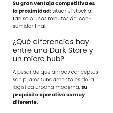
Su gran ven­ta­ja com­pet­i­ti­va es
la prox­im­i­dad:
situ­ar el stock a
tan solo unos min­u­tos del con­
sum­i­dor final.
¿Qué diferencias hay
entre una Dark Store y
un micro hub?
A pesar de que ambos con­cep­tos
son pilares fun­da­men­tales de la
logís­ti­ca urbana mod­er­na,
su
propósi­to oper­a­ti­vo es muy
difer­ente.