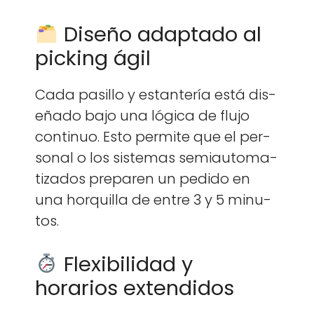
Diseño adaptado al
picking ágil
Cada pasil­lo y estantería está dis­
eña­do bajo una lóg­i­ca de flu­jo
con­tin­uo. Esto per­mite que el per­
son­al o los sis­temas semi­au­tom­a­
ti­za­dos pre­paren un pedi­do en
una horquil­la de entre 3 y 5 min­u­
tos.
Flexibilidad y
horarios extendidos