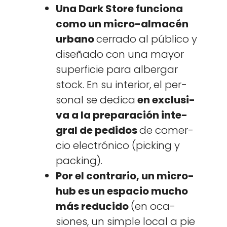
Una Dark Store fun­ciona
como un micro-almacén
urbano
cer­ra­do al públi­co y
dis­eña­do con una may­or
super­fi­cie para alber­gar
stock. En su inte­ri­or, el per­
son­al se ded­i­ca
en exclu­si­
va a la preparación inte­
gral de pedi­dos
de com­er­
cio elec­tróni­co (pick­ing y
pack­ing).
Por el con­trario, un micro­
hub es un espa­cio mucho
más reduci­do
(en oca­
siones, un sim­ple local a pie