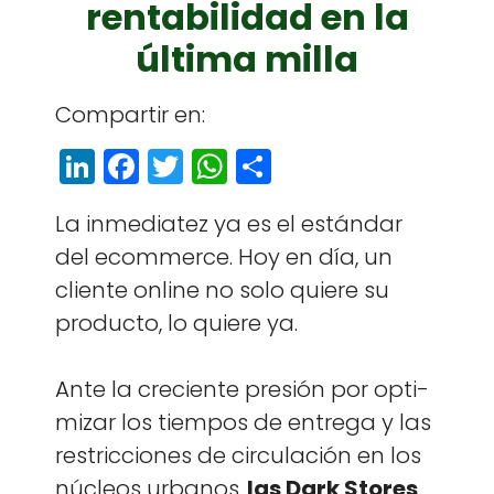
rentabilidad en la
última milla
Com­par­tir en:
Li
F
T
W
S
n
a
w
h
h
La inmedi­atez ya es el están­dar
k
c
itt
a
a
del ecom­merce. Hoy en día, un
e
e
e
ts
r
cliente online no solo quiere su
dI
b
r
A
e
pro­duc­to, lo quiere ya.
n
o
p
o
p
Ante la cre­ciente pre­sión por opti­
k
mizar los tiem­pos de entre­ga y las
restric­ciones de cir­cu­lación en los
núcleos urbanos,
las Dark Stores