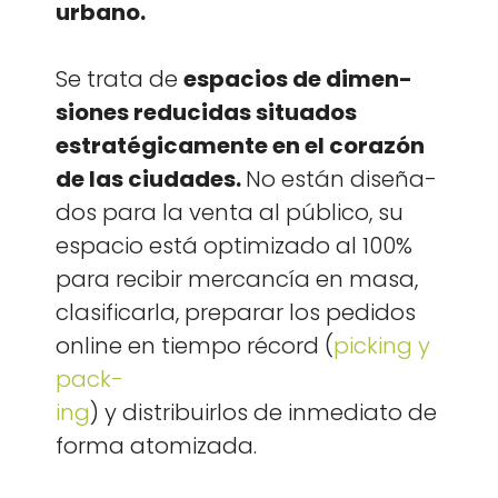
urbano.
Se tra­ta de
espa­cios de dimen­
siones reduci­das situ­a­dos
estratégi­ca­mente en el corazón
de las ciu­dades.
No están dis­eña­
dos para la ven­ta al públi­co, su
espa­cio está opti­miza­do al 100%
para recibir mer­cancía en masa,
clasi­fi­car­la, preparar los pedi­dos
online en tiem­po récord (
pick­ing y
pack­
ing
) y dis­tribuir­los de inmedi­a­to de
for­ma atom­iza­da.