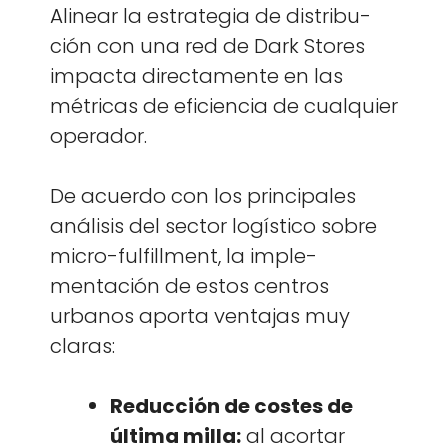
Alin­ear la estrate­gia de dis­tribu­
ción con una red de Dark Stores
impacta direc­ta­mente en las
métri­c­as de efi­cien­cia de cualquier
oper­ador.
De acuer­do con los prin­ci­pales
análi­sis del sec­tor logís­ti­co sobre
micro-ful­fill­ment, la imple­
mentación de estos cen­tros
urbanos apor­ta ven­ta­jas muy
claras:
Reduc­ción de costes de
últi­ma mil­la:
al acor­tar