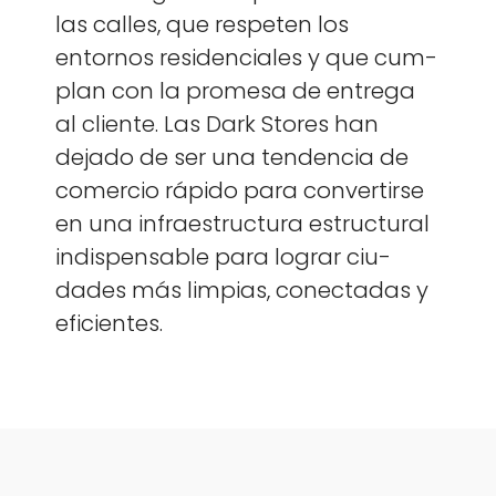
las calles, que respe­ten los
entornos res­i­den­ciales y que cum­
plan con la prome­sa de entre­ga
al cliente. Las Dark Stores han
deja­do de ser una ten­den­cia de
com­er­cio rápi­do para con­ver­tirse
en una infraestruc­tura estruc­tur­al
indis­pens­able para lograr ciu­
dades más limpias, conec­tadas y
efi­cientes.