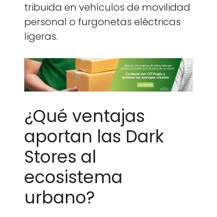
tribui­da en vehícu­los de movil­i­dad
per­son­al o fur­gone­tas eléc­tri­c­as
lig­eras.
¿Qué ventajas
aportan las Dark
Stores al
ecosistema
urbano?