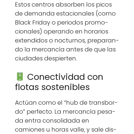
Estos cen­tros absorben los picos
de deman­da esta­cionales (como
Black Fri­day o peri­o­dos pro­mo­
cionales) operan­do en horar­ios
exten­di­dos o noc­turnos, preparan­
do la mer­cancía antes de que las
ciu­dades despierten.
Conectividad con
flotas sostenibles
Actúan como el “hub de trans­bor­
do” per­fec­to. La mer­cancía pesa­
da entra con­sol­i­da­da en
camiones u horas valle, y sale dis­