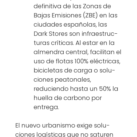
defin­i­ti­va de las Zonas de
Bajas Emi­siones (ZBE) en las
ciu­dades españo­las, las
Dark Stores son infraestruc­
turas críti­cas. Al estar en la
almen­dra cen­tral, facil­i­tan el
uso de flotas 100% eléc­tri­c­as,
bici­cle­tas de car­ga o solu­
ciones peatonales,
reducien­do has­ta un 50% la
huel­la de car­bono por
entre­ga.
El nue­vo urban­is­mo exige solu­
ciones logís­ti­cas que no sat­uren