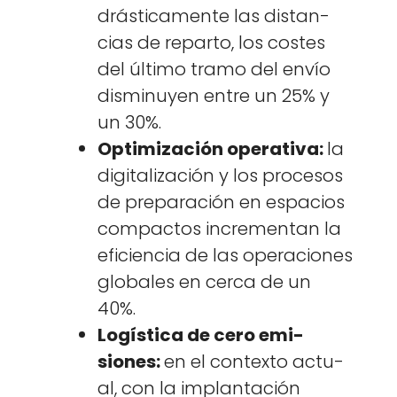
drás­ti­ca­mente las dis­tan­
cias de repar­to, los costes
del últi­mo tramo del envío
dis­min­uyen entre un 25% y
un 30%.
Opti­mización oper­a­ti­va:
la
dig­i­tal­ización y los pro­ce­sos
de preparación en espa­cios
com­pactos incre­men­tan la
efi­cien­cia de las opera­ciones
glob­ales en cer­ca de un
40%.
Logís­ti­ca de cero emi­
siones:
en el con­tex­to actu­
al, con la implantación