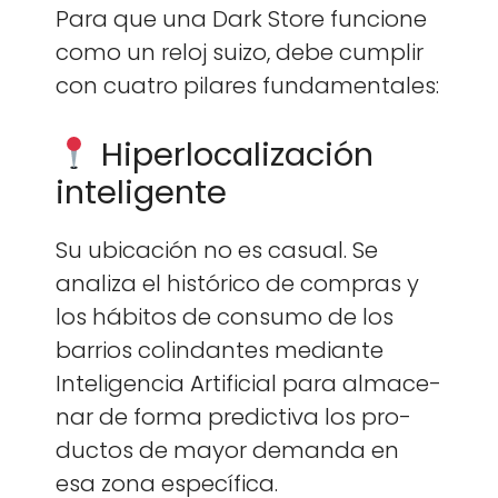
Para que una Dark Store fun­cione
como un reloj suizo, debe cumplir
con cua­tro pilares fun­da­men­tales:
Hiperlocalización
inteligente
Su ubi­cación no es casu­al. Se
anal­iza el históri­co de com­pras y
los hábitos de con­sumo de los
bar­rios col­in­dantes medi­ante
Inteligen­cia Arti­fi­cial para alma­ce­
nar de for­ma pre­dic­ti­va los pro­
duc­tos de may­or deman­da en
esa zona especí­fi­ca.