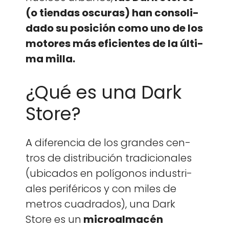
(o tien­das oscuras) han con­sol­i­
da­do su posi­ción como uno de los
motores más efi­cientes de la últi­
ma mil­la.
¿Qué es una Dark
Store?
A difer­en­cia de los grandes cen­
tros de dis­tribu­ción tradi­cionales
(ubi­ca­dos en polí­gonos indus­tri­
ales per­iféri­cos y con miles de
met­ros cuadra­dos), una Dark
Store es un
microal­macén