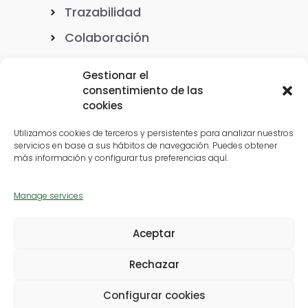
Trazabilidad
Colaboración
Gestionar el
consentimiento de las
cookies
Nuestro ADN
Utilizamos cookies de terceros y persistentes para analizar nuestros
servicios en base a sus hábitos de navegación. Puedes obtener
más información y configurar tus preferencias aquí.
Casos de éxito
Manage services
Ubicaciones
Aceptar
Rechazar
Política de privacidad
|
Política de cookies
|
Configurar cookies
Copyright © 2026 CITYlogin