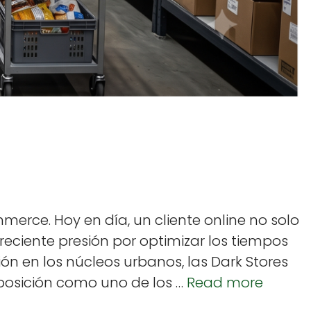
­merce. Hoy en día, un cliente online no solo
re­ciente pre­sión por opti­mizar los tiem­pos
ación en los núcleos urbanos, las Dark Stores
u posi­ción como uno de los …
Read more