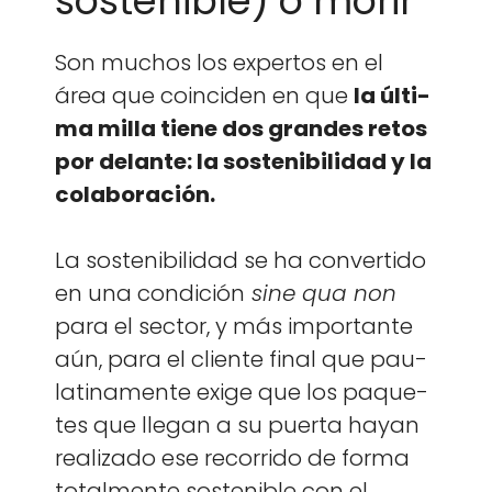
sostenible) o morir
Son muchos los exper­tos en el
área que coin­ci­den en que
la últi­
ma mil­la tiene dos grandes retos
por delante: la sosteni­bil­i­dad y la
colab­o­ración.
La sosteni­bil­i­dad se ha con­ver­tido
en una condi­ción
sine qua non
para el sec­tor, y más impor­tante
aún, para el cliente final que pau­
lati­na­mente exige que los paque­
tes que lle­gan a su puer­ta hayan
real­iza­do ese recor­ri­do de for­ma
total­mente sostenible con el