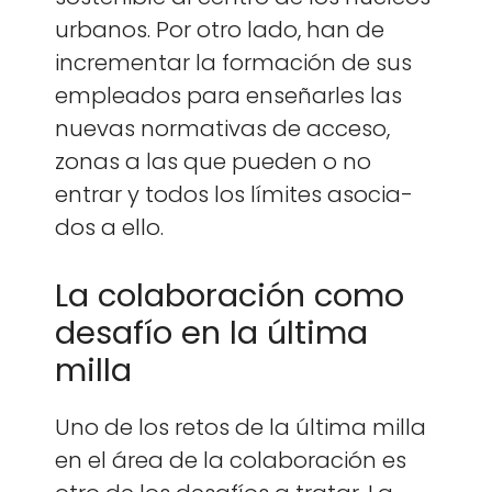
urbanos. Por otro lado, han de
incre­men­tar la for­ma­ción de sus
emplea­d­os para enseñar­les las
nuevas nor­ma­ti­vas de acce­so,
zonas a las que pueden o no
entrar y todos los límites aso­ci­a­
dos a ello.
La colaboración como
desafío en la última
milla
Uno de los retos de la últi­ma mil­la
en el área de la colab­o­ración es