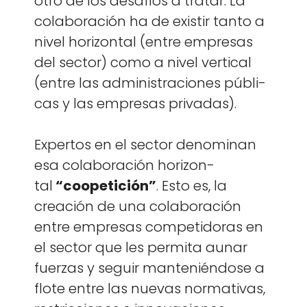
otro de los desafíos a tratar. La
colab­o­ración ha de exi­s­tir tan­to a
niv­el hor­i­zon­tal (entre empre­sas
del sec­tor) como a niv­el ver­ti­cal
(entre las admin­is­tra­ciones públi­
cas y las empre­sas pri­vadas).
Exper­tos en el sec­tor denom­i­nan
esa colab­o­ración hor­i­zon­
tal
“coopeti­ción”
. Esto es, la
creación de una colab­o­ración
entre empre­sas com­peti­do­ras en
el sec­tor que les per­mi­ta aunar
fuerzas y seguir man­tenién­dose a
flote entre las nuevas nor­ma­ti­vas,