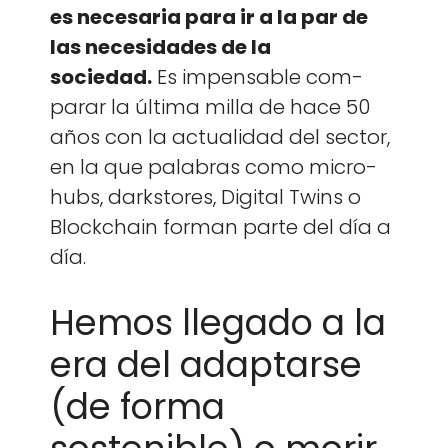
es nece­saria para ir a la par de
las necesi­dades de la
sociedad.
Es impens­able com­
parar la últi­ma mil­la de hace 50
años con la actu­al­i­dad del sec­tor,
en la que pal­abras como micro­
hubs, dark­stores, Dig­i­tal Twins o
Blockchain for­man parte del día a
día.
Hemos llegado a la
era del adaptarse
(de forma