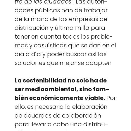
tro de las ciu­dades”
. Las autori­
dades públi­cas han de tra­ba­jar
de la mano de las empre­sas de
dis­tribu­ción y últi­ma mil­la para
ten­er en cuen­ta todos los prob­le­
mas y casuís­ti­cas que se dan en el
día a día y poder bus­car así las
solu­ciones que mejor se adapten.
La sosteni­bil­i­dad no solo ha de
ser medioam­bi­en­tal, sino tam­
bién económi­ca­mente viable.
Por
ello, es nece­saria la elab­o­ración
de acuer­dos de colab­o­ración
para lle­var a cabo una dis­tribu­