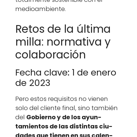
medioam­bi­ente.
Retos de la última
milla: normativa y
colaboración
Fecha clave: 1 de enero
de 2023
Pero estos req­ui­si­tos no vienen
solo del cliente final, sino tam­bién
del
Gob­ier­no y de los ayun­
tamien­tos de las dis­tin­tas ciu­
dades que tienen en sus cal­en­