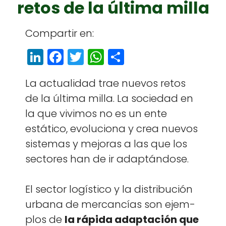
retos de la última milla
Com­par­tir en:
Li
F
T
W
S
n
a
w
h
h
La actu­al­i­dad trae nuevos retos
k
c
itt
a
a
de la últi­ma mil­la. La sociedad en
e
e
e
ts
r
la que vivi­mos no es un ente
dI
b
r
A
e
estáti­co, evolu­ciona y crea nuevos
n
o
p
sis­temas y mejo­ras a las que los
o
p
sec­tores han de ir adap­tán­dose.
k
El sec­tor logís­ti­co y la dis­tribu­ción
urbana de mer­cancías son ejem­
p­los de
la ráp­i­da adaptación que