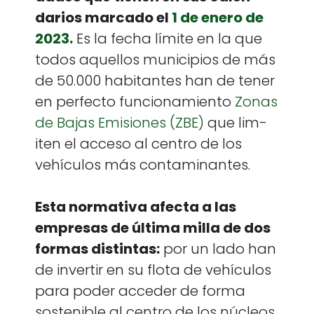
dar­ios mar­ca­do el
1 de enero de
2023.
Es la fecha límite en la que
todos aque­l­los munici­p­ios de más
de 50.000 habi­tantes han de ten­er
en per­fec­to fun­cionamien­to
Zonas
de Bajas Emi­siones (ZBE)
que lim­
iten el acce­so al cen­tro de los
vehícu­los más con­t­a­m­i­nantes.
Esta nor­ma­ti­va afec­ta a las
empre­sas de últi­ma mil­la de dos
for­mas dis­tin­tas:
por un lado han
de inver­tir en su flota de vehícu­los
para poder acced­er de for­ma
sostenible al cen­tro de los núcleos