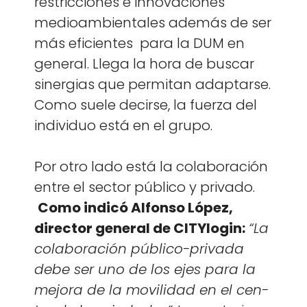
restric­ciones e inno­va­ciones
medioam­bi­en­tales además de ser
más efi­cientes para la DUM en
gen­er­al. Lle­ga la hora de bus­car
sin­er­gias que per­mi­tan adap­tarse.
Como suele decirse, la fuerza del
indi­vid­uo está en el grupo.
Por otro lado está la colab­o­ración
entre el sec­tor públi­co y pri­va­do.
Como indicó Alfon­so López,
direc­tor gen­er­al de CITY­lo­gin:
“La
colab­o­ración públi­co-pri­va­da
debe ser uno de los ejes para la
mejo­ra de la movil­i­dad en el cen­