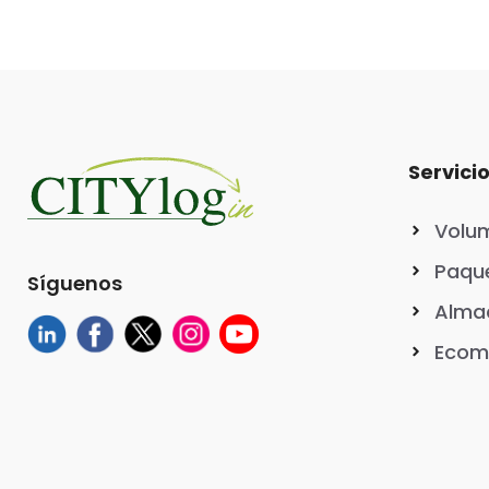
o
p
k
Servici
Volu
Paque
Síguenos
Almac
Ecom