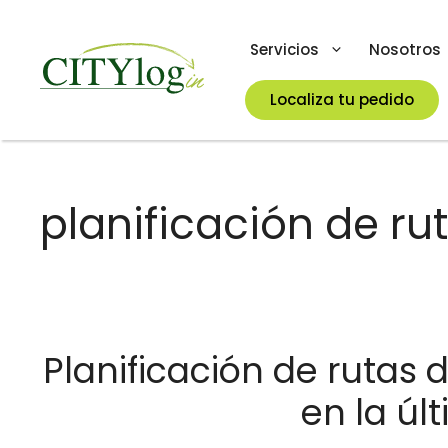
Skip
to
Servicios
Nosotros
content
Localiza tu pedido
planificación de ru
Planificación de rutas 
en la úl