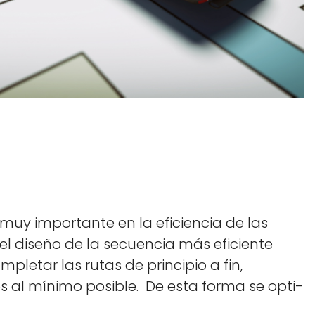
 muy impor­tante en la efi­cien­cia de las
 el dis­eño de la secuen­cia más efi­ciente
ple­tar las rutas de prin­ci­pio a fin,
os al mín­i­mo posi­ble. De esta for­ma se opti­