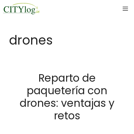
Skip
M
to
content
drones
Reparto de
paquetería con
drones: ventajas y
retos