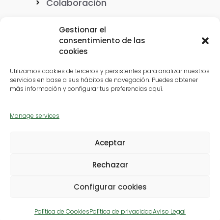
Colaboración
Gestionar el
consentimiento de las
cookies
Nuestro ADN
Utilizamos cookies de terceros y persistentes para analizar nuestros
servicios en base a sus hábitos de navegación. Puedes obtener
más información y configurar tus preferencias aquí.
Casos de éxito
Manage services
Ubicaciones
Aceptar
Rechazar
Política de privacidad
|
Política de cookies
|
Configurar cookies
Copyright © 2026 CITYlogin
Política de Cookies
Política de privacidad
Aviso Legal