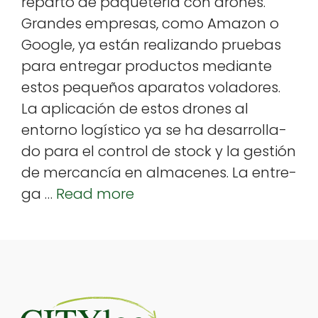
repar­to de paque­tería con drones.
e
e
e
ts
r
Grandes empre­sas, como Ama­zon o
dI
b
r
A
e
Google, ya están real­izan­do prue­bas
n
o
p
para entre­gar pro­duc­tos medi­ante
o
p
estos pequeños aparatos voladores.
k
La apli­cación de estos drones al
entorno logís­ti­co ya se ha desar­rol­la­
do para el con­trol de stock y la gestión
de mer­cancía en almacenes. La entre­
ga …
Read more