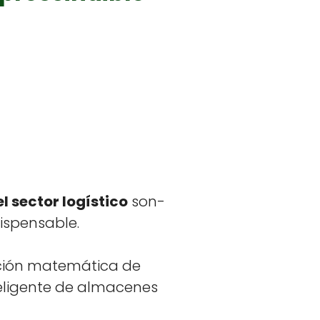
el sec­tor logís­ti­co
son­
is­pens­able.
c­ción matemáti­ca de
nteligente de almacenes