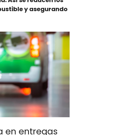
ha. Así se reducen los
bustible y ase­gu­ran­do
a en entregas