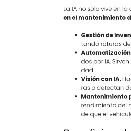
La IA no solo vive en la 
en el man­ten­imien­to d
Gestión de Inven
tan­do roturas de
Autom­a­ti­zación
dos por IA. Sir­v
dad.
Visión con IA.
Ha
ras o detectan da
Man­ten­imien­to p
rendimien­to del 
de que el vehícu­lo