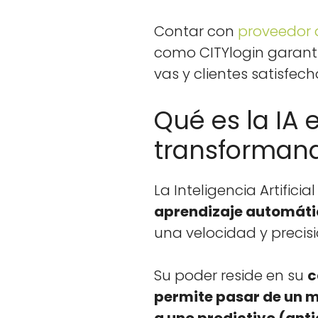
k
Con­tar con
provee­dor d
como CITY­lo­gin garan­ti
vas y clientes sat­is­fe­ch
Qué es la IA 
transformand
La Inteligen­cia Arti­fi­cia
apren­diza­je automáti
una veloci­dad y pre­cis
Su poder reside en su
c
per­mite pasar de un mod