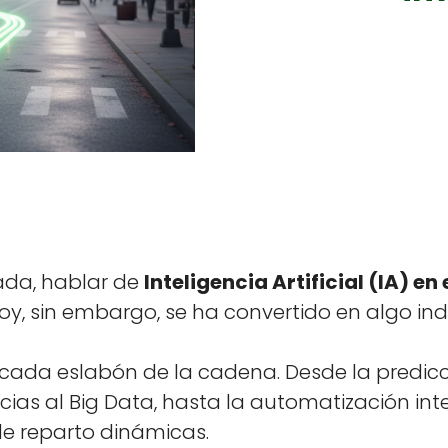
­da, hablar de
Inteligen­cia Arti­fi­cial (IA) en 
 Hoy, sin embar­go, se ha con­ver­tido en algo ind
o cada eslabón de la cade­na. Des­de la predi
ias al Big Data, has­ta la autom­a­ti­zación i
e repar­to dinámi­cas.