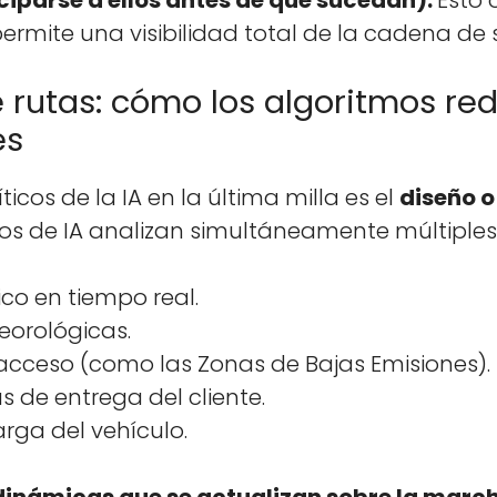
tic­i­parse a ellos antes de que sucedan).
Esto o
y per­mite una vis­i­bil­i­dad total de la cade­na de 
 rutas: cómo los algoritmos re
es
­cos de la IA en la últi­ma mil­la es el
dis­eño 
mos de IA anal­izan simultánea­mente múlti­ples 
i­co en tiem­po real.
o­rológ­i­cas.
 acce­so (como las Zonas de Bajas Emi­siones).
s de entre­ga del cliente.
­ga del vehícu­lo.