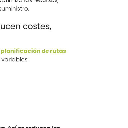
pti­miza los recur­sos,
sum­in­istro.
ducen costes,
o
plan­i­fi­cación de rutas
vari­ables: