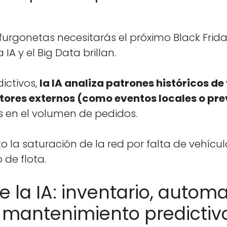
­gone­tas nece­si­tarás el próx­i­mo Black Fri­
A y el Big Data bril­lan.
ic­tivos,
la IA anal­iza patrones históri­cos de 
c­tores exter­nos (como even­tos locales o pre
s en el vol­u­men de pedi­dos.
­to la sat­u­ración de la red por fal­ta de vehíc
o de flota.
e la IA: inventario, autom
mantenimiento predictiv