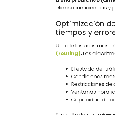
a uno pro­d­ic­ti­vo (an
elim­i­na ine­fi­cien­cias 
Optimización de
tiempos y error
Uno de los usos más críti
(rout­ing)
.
Los algo­rit­
El esta­do del trá­f
Condi­ciones mete­
Restric­ciones de
Ven­tanas horaria
Capaci­dad de car