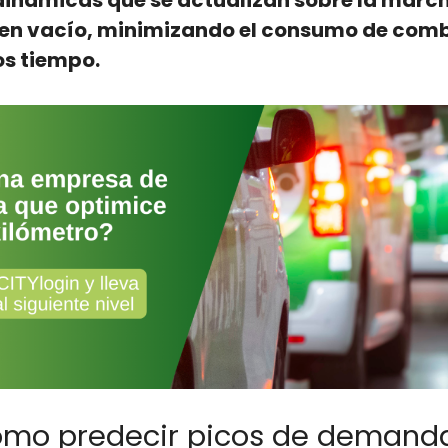
dinámi­cas que se actu­al­izan sobre la mar­c
s en vacío, min­i­mizan­do el con­sumo de com­
s tiem­po.
cómo predecir picos de demand