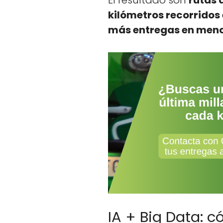
El resul­ta­do son
rutas 
kilómet­ros recor­ri­do
más entre­gas en meno
IA + Big Data: 