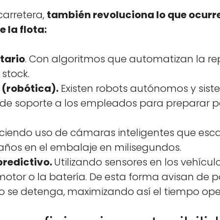
car­retera,
tam­bién rev­olu­ciona lo que ocurr
e la flota:
­tario
. Con algo­rit­mos que autom­a­ti­zan la re
 stock.
 (robóti­ca).
Exis­ten robots autónomos y sis­t
en de soporte a los emplea­d­os para preparar p
cien­do uso de cámaras inteligentes que esc
ños en el embal­a­je en milise­gun­dos.
re­dic­ti­vo.
Uti­lizan­do sen­sores en los vehícu­
motor o la batería. De esta for­ma avisan de p
 se deten­ga, max­i­mizan­do así el tiem­po oper­a