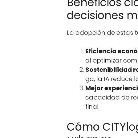
Beneficios cla
decisiones m
La adop­ción de estas tec
Efi­cien­cia econ
al opti­mizar com­
Sosteni­bil­i­dad r
ga, la IA reduce 
Mejor expe­ri­en­c
capaci­dad de reac
final.
Cómo CITYlog