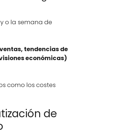
day o la sem­ana de
ven­tas, ten­den­cias de
­vi­siones económi­cas)
u­los como los costes
atización de
o