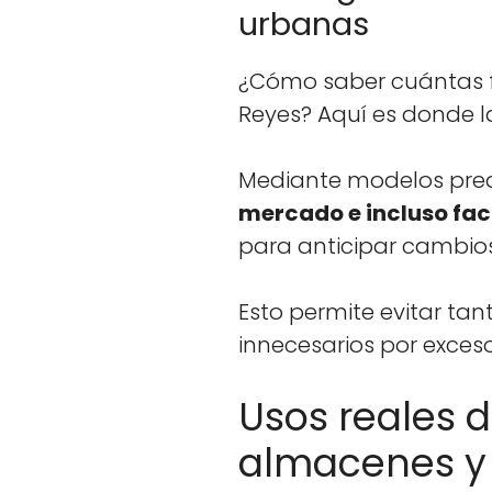
urbanas
¿Cómo saber cuán­tas fur
Reyes? Aquí es donde la I
Medi­ante mod­e­los pre­d
mer­ca­do e inclu­so fa
para antic­i­par cam­bio
Esto per­mite evi­tar tan
innece­sar­ios por exce­s
Usos reales d
almacenes y 