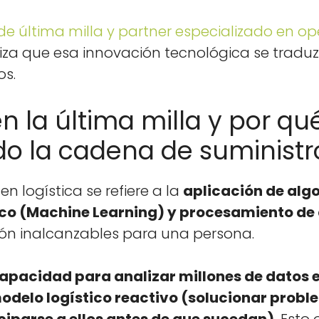
e últi­ma mil­la y part­ner espe­cial­iza­do en 
­za que esa inno­vación tec­nológ­i­ca se traduz
os.
en la última milla y por qu
o la cadena de suministr
l en logís­ti­ca se refiere a la
apli­cación de algo
­co (Machine Learn­ing) y proce­samien­to d
ión inal­can­z­ables para una per­sona.
apaci­dad para analizar mil­lones de datos en
­e­lo logís­ti­co reac­ti­vo (solu­cionar prob­