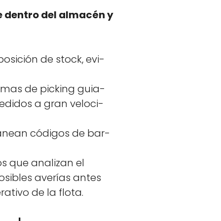
e den­tro del almacén y
posi­ción de stock, evi­
emas de pick­ing guia­
edi­dos a gran veloci­
anean códi­gos de bar­
los que anal­izan el
osi­bles averías antes
­ti­vo de la flota.