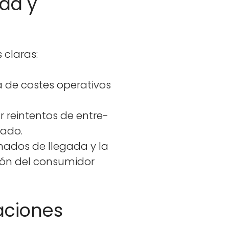
dad y
s claras:
a de costes oper­a­tivos
ar rein­ten­tos de entre­
a­do.
ma­dos de lle­ga­da y la
ión del con­sum­i­dor
aciones