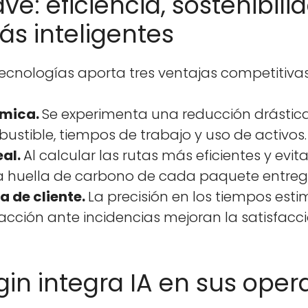
ve: eficiencia, sostenibili
ás inteligentes
­nologías apor­ta tres ven­ta­jas com­pet­i­ti­va
ómi­ca.
Se exper­i­men­ta una reduc­ción drás­ti­c
bustible, tiem­pos de tra­ba­jo y uso de activos.
eal.
Al cal­cu­lar las rutas más efi­cientes y evi­t
la huel­la de car­bono de cada paque­te entre­g
ia de cliente.
La pre­cisión en los tiem­pos esti­
­ción ante inci­den­cias mejo­ran la sat­is­fac­c
in integra IA en sus oper