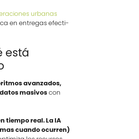
opera­ciones urbanas
­ca en entre­gas efec­ti­
é está
o
­rit­mos avan­za­dos,
e datos masivos
con
 tiem­po real. La IA
le­mas cuan­do ocur­ren)