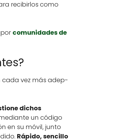
 para recibir­los como
o por
comu­nidades de
ntes?
 con cada vez más adep­
s­tione dichos
, medi­ante un códi­go
ón en su móvil, jun­to
di­do.
Rápi­do, sen­cil­lo