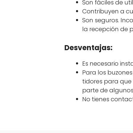
Son fáciles de uti
Con­tribuyen a cui
Son seguros. Incor­
la recep­ción de p
Desventajas:
Es nece­sario inst
Para los buzones 
tidores para que 
parte de algunos 
No tienes con­tac