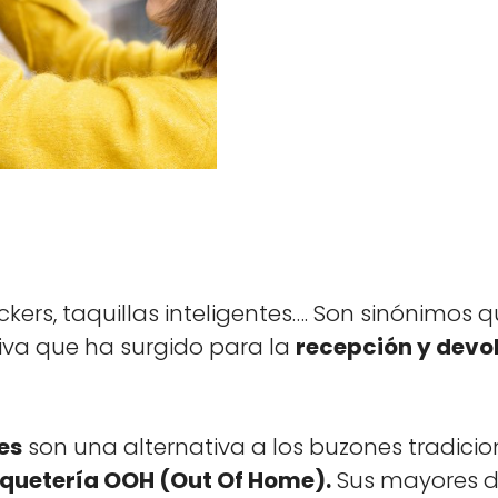
k­ers, taquil­las inteligentes…. Son sinón­i­mos q
i­va que ha surgi­do para la
recep­ción y devo
es
son una alter­na­ti­va a los buzones tradi­cion
aque­tería OOH (Out Of Home).
Sus may­ores d