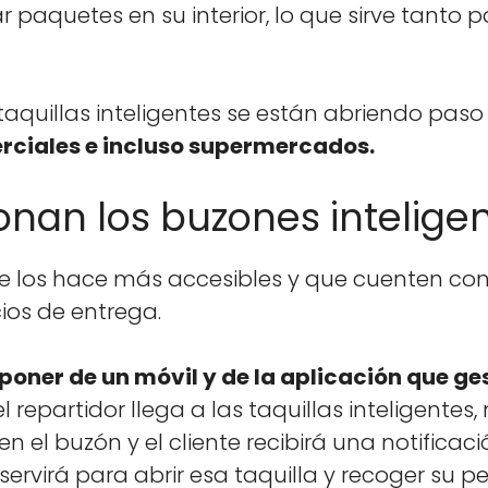
ar paque­tes en su inte­ri­or, lo que sirve tan­to
taquil­las inteligentes se están abrien­do pas
­ciales e inclu­so super­me­r­ca­dos.
nan los buzones intelige
o que los hace más acce­si­bles y que cuenten
­cios de entre­ga.
pon­er de un móvil y de la apli­cación que ge
repar­tidor lle­ga a las taquil­las inteligentes
n el buzón y el cliente recibirá una noti­fi­caci
servirá para abrir esa taquil­la y recoger su pe