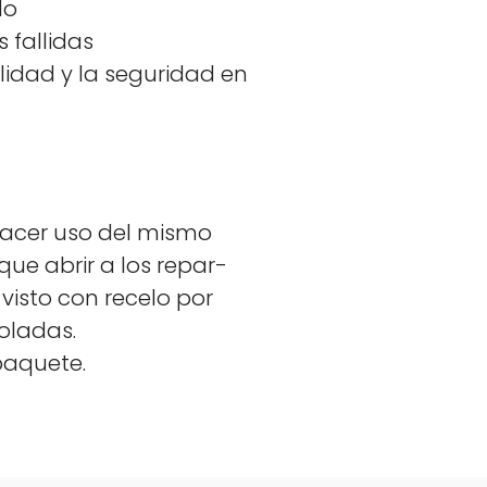
do
al­l­i­das
l­i­dad y la seguri­dad en
 hac­er uso del mis­mo
que abrir a los repar­
is­to con rece­lo por
o­ladas.
paque­te.