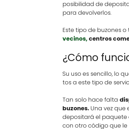
k
posi­bil­i­dad de deposi­t
para devolver­los.
Este tipo de buzones o 
veci­nos,
cen­tros com­er
¿Cómo funcio
Su uso es sen­cil­lo, l
tos a este tipo de ser­vi
Tan solo hace fal­ta
dis
buzones.
Una vez que el 
deposi­tará el paque­te e
con otro códi­go que le 