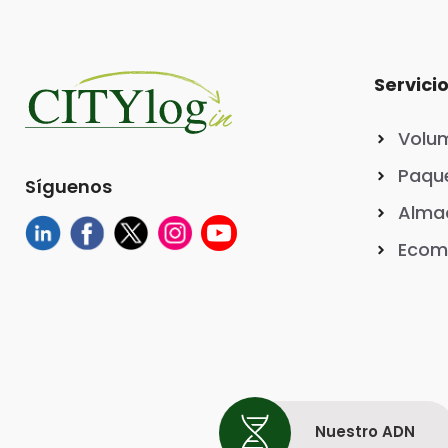
Servici
Volu
Paque
Síguenos
Almac
Ecom
Nuestro ADN