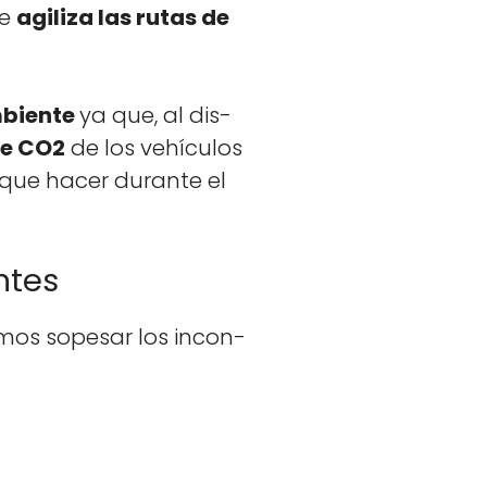
ue
agiliza las rutas de
bi­ente
ya que, al dis­
de CO2
de los vehícu­los
n que hac­er durante el
ntes
mos sope­sar los incon­