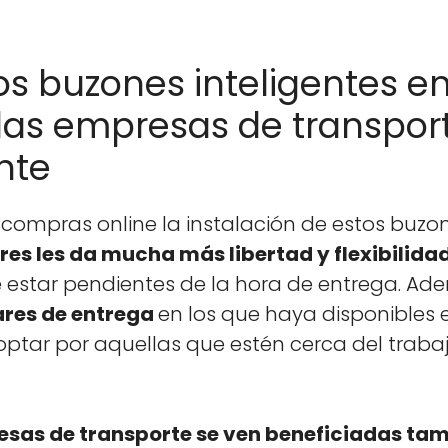
s buzones inteligentes en
las empresas de transport
nte
com­pras online la insta­lación de estos buzon
res les da mucha más lib­er­tad y flex­i­bil­i­da
ue estar pen­di­entes de la hora de entre­ga.
gares de entre­ga
en los que haya disponibles es
optar por aque­l­las que estén cer­ca del tra­ba
­sas de trans­porte se ven ben­e­fi­ci­adas tam