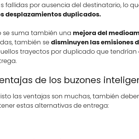
 fal­l­i­das por ausen­cia del des­ti­natario, lo q
os desplaza­mien­tos dupli­ca­dos.
to se suma tam­bién una
mejo­ra del medioam­
­i­das, tam­bién se
dis­min­uyen las emi­siones 
e­l­los trayec­tos por dupli­ca­do que ten­dría
tre­ga.
entajas de los buzones intelige
to las ven­ta­jas son muchas, tam­bién debe­
­er estas alter­na­ti­vas de entre­ga: