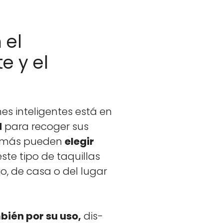
 el
e y el
es inteligentes está en
d
para recoger sus
 Además pueden
ele­gir
te tipo de taquil­las
­jo, de casa o del lugar
­bién por su uso,
dis­