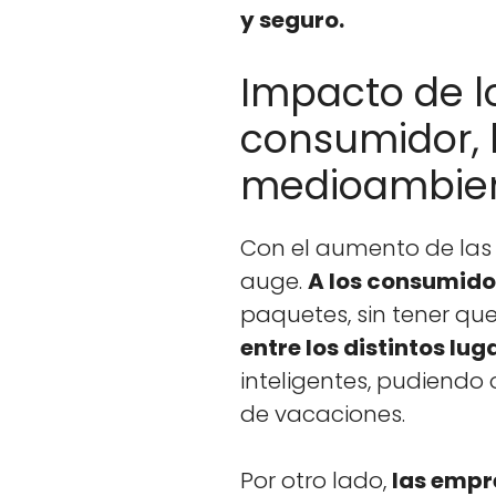
y seguro.
Impacto de lo
consumidor, 
medioambie
Con el aumen­to de las 
auge.
A los con­sum­i­do
paque­tes, sin ten­er q
entre los dis­tin­tos lu
inteligentes, pudi­en­do 
de vaca­ciones.
Por otro lado,
las empre