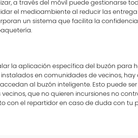
­lizar, a través del móvil puede ges­tionarse to
dar el medioam­bi­ente al reducir las entre­gas f
po­ran un sis­tema que facili­ta la con­fi­den­cia
aque­tería.
a­lar la apli­cación especí­fi­ca del buzón para
insta­l­a­dos en comu­nidades de veci­nos, hay 
accedan al buzón inteligente. Esto puede ser v
veci­nos, que no quieren incur­siones no con­tr
­to con el repar­tidor en caso de duda con tu 