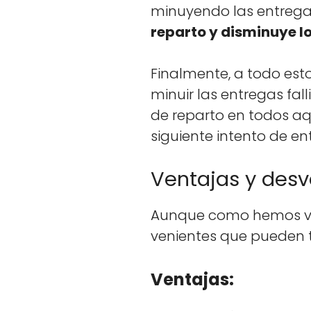
min­uyen­do las entre­gas
repar­to y dis­min­uye l
Final­mente, a todo es
minuir las entre­gas fal­l
de repar­to en todos aqu
sigu­iente inten­to de en
Ventajas y desv
Aunque como hemos vis­
ve­nientes que pueden ten
Ventajas: