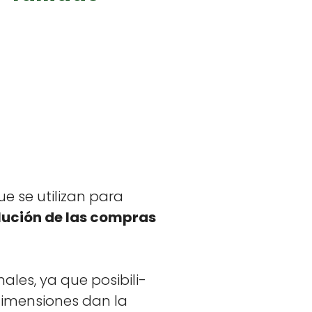
ue se uti­lizan para
lu­ción de las com­pras
ales, ya que posi­bil­i­
imen­siones dan la