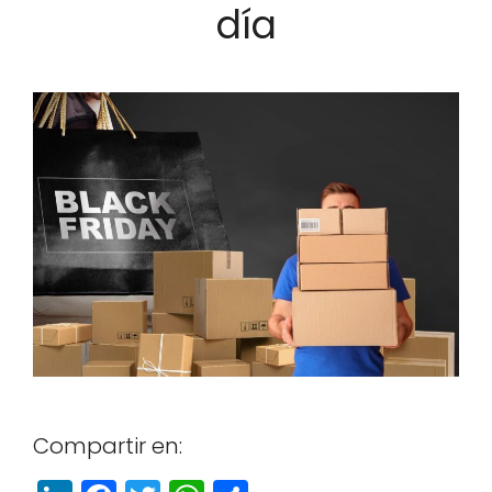
día
Com­par­tir en: