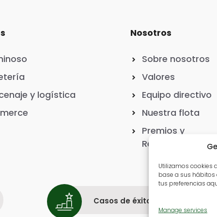
os
Nosotros
minoso
Sobre nosotros
tería
Valores
enaje y logística
Equipo directivo
merce
Nuestra flota
Premios y
Reconocimiento
Ge
Utilizamos cookies d
base a sus hábitos
tus preferencias aqu
Casos de éxito
Manage services