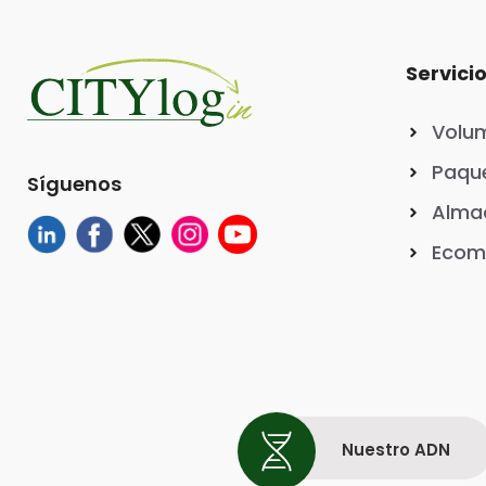
Servici
Volu
Paque
Síguenos
Almac
Ecom
Nuestro ADN