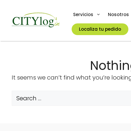
Skip
to
Servicios
Nosotros
content
Localiza tu pedido
Nothi
It seems we can’t find what you’re lookin
Search
for: