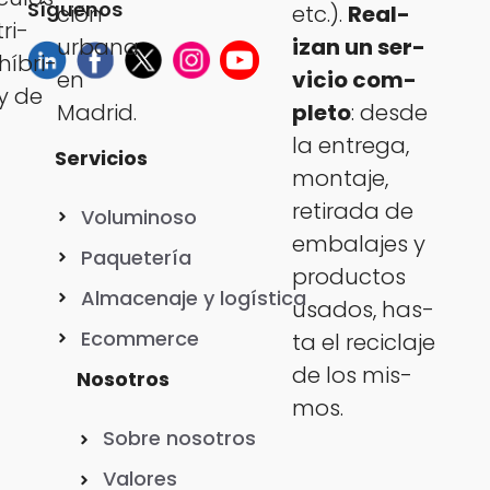
Síguenos
ción
etc.).
Real­
tri­
urbana
izan un ser­
híbri­
en
vi­cio com­
y de
Madrid.
ple­to
: des­de
la entre­ga,
Servicios
mon­ta­je,
reti­ra­da de
Voluminoso
embal­a­jes y
Paquetería
pro­duc­tos
Almacenaje y logística
usa­dos, has­
Ecommerce
ta el reci­cla­je
de los mis­
Nosotros
mos.
Sobre nosotros
Valores