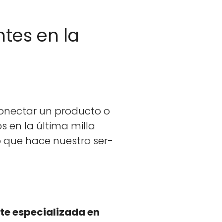
tes en la
nec­tar un pro­duc­to o
s en la últi­ma mil­la
lo que hace nue­stro ser­
te espe­cial­iza­da en