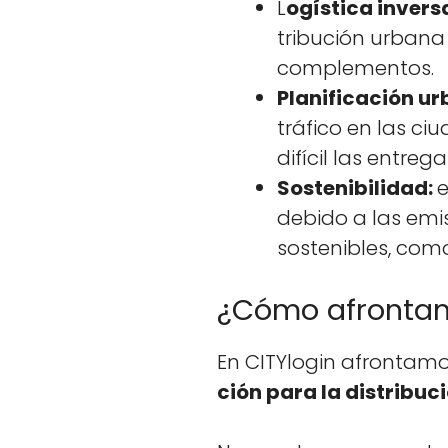
L
ogís­ti­ca inver­
tribu­ción urbana
com­ple­men­tos.
Plan­i­fi­cación u
trá­fi­co en las c
difí­cil las entre­
Sosteni­bil­i­dad:
e
debido a las emi­
sostenibles, como
¿Cómo afrontamo
En CITY­lo­gin afronta­mo
ción para la dis­tribu­