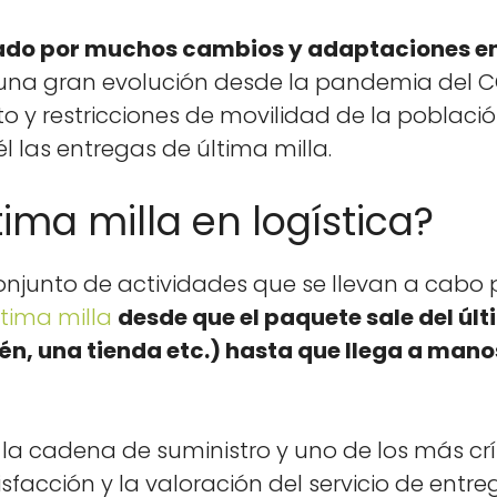
­do por muchos cam­bios y adapta­ciones en 
una gran evolu­ción des­de la pan­demia del C
o y restric­ciones de movil­i­dad de la población
él las entre­gas de últi­ma mil­la.
tima milla en logística?
con­jun­to de activi­dades que se lle­van a cab
ti­ma mil­la
des­de que el paque­te sale del últi
, una tien­da etc.) has­ta que lle­ga a mano
 la cade­na de sum­in­istro y uno de los más cr
s­fac­ción y la val­o­ración del ser­vi­cio de entr