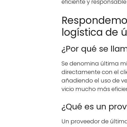
efi­ciente y respon­s­abl
Respondemos 
logística de 
¿Por qué se llam
Se denom­i­na últi­ma m
direc­ta­mente con el clie
aña­di­en­do el uso de v
vi­cio mucho más efi­cie
¿Qué es un prov
Un provee­dor de últi­ma