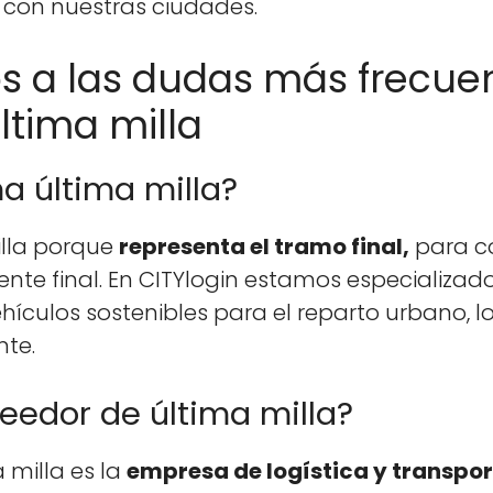
e con nues­tras ciu­dades.
a las dudas más frecuen
última milla
a última milla?
il­la porque
rep­re­sen­ta el tramo final,
para co
nte final. En CITY­lo­gin esta­mos espe­cial­iza­do
ehícu­los sostenibles para el repar­to urbano, 
nte.
eedor de última milla?
 mil­la es la
empre­sa de logís­ti­ca y trans­por