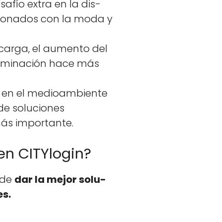
afío extra en la dis­
­ciona­dos con la moda y
scar­ga, el aumen­to del
­a­m­i­nación hace más
o en el medioam­bi­ente
de solu­ciones
más impor­tante.
en CITYlogin?
d de
dar la mejor solu­
es.