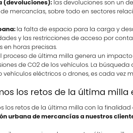
sa (devolu­ciones):
las devolu­ciones son un des
 de mer­cancías, sobre todo en sec­tores rela
rbana:
la fal­ta de espa­cio para la car­ga y de
iu­dades y las restric­ciones de acce­so por con­t
gas en horas pre­cisas.
l pro­ce­so de últi­ma mil­la gen­era un impact
siones de CO2 de los vehícu­los. La búsque­da 
 vehícu­los eléc­tri­cos o drones, es cada vez 
s los retos de la última milla 
s los retos de la últi­ma mil­la con la final­i­da
ción urbana de mer­cancías a nue­stros client