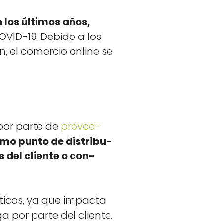
los últi­mos años,
OVID-19. Debido a los
, el com­er­cio online se
o por parte de
provee­
­mo pun­to de dis­tribu­
s del cliente o con­
íti­cos, ya que impacta
e­ga por parte del cliente.