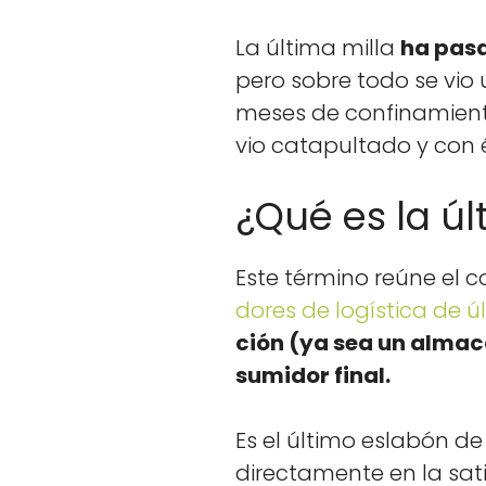
k
La últi­ma mil­la
ha pasa
pero sobre todo se vio 
meses de con­fi­namien­t
vio cat­a­pul­ta­do y con 
¿Qué es la úl
Este tér­mi­no reúne el 
dores de logís­ti­ca de úl
ción (ya sea un almacén
sum­i­dor final.
Es el últi­mo eslabón de
direc­ta­mente en la sat­i