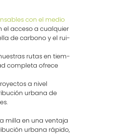
n­s­ables con el medio
zan el acce­so a cualquier
l­la de car­bono y el rui­
 nues­tras rutas en tiem­
­dad com­ple­ta ofrece
yec­tos a niv­el
tribu­ción urbana de
des.
ma mil­la en una ven­ta­ja
­tribu­ción urbana rápi­do,