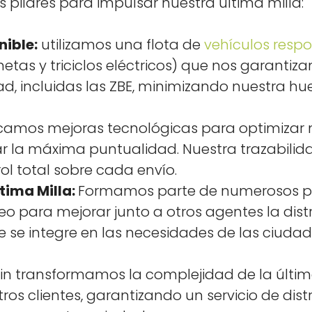
pilares para impul­sar nues­tra últi­ma mil­la:
nible:
uti­lizamos una flota de
vehícu­los respo
e­tas y tri­ci­c­los eléc­tri­cos) que nos garan­ti­
d, inclu­idas las ZBE, min­i­mizan­do nues­tra hue
­camos mejo­ras tec­nológ­i­cas para opti­mizar
r la máx­i­ma pun­tu­al­i­dad. Nues­tra traz­abil­i
n­trol total sobre cada envío.
i­ma Mil­la:
For­mamos parte de numerosos pro
o para mejo­rar jun­to a otros agentes la dis­
 se inte­gre en las necesi­dades de las ciu­da
lo­gin trans­for­mamos la com­ple­ji­dad de la últi­
tros clientes, garan­ti­zan­do un ser­vi­cio de dis