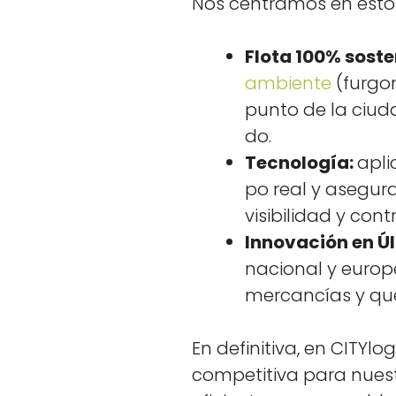
Nos cen­tramos en estos 
Flota 100% soste
ambi­ente
(fur­gon
pun­to de la ciu­da
do.
Tec­nología:
apli
po real y ase­gu­ra
vis­i­bil­i­dad y co
Inno­vación en Últ
nacional y europe
mer­cancías y que
En defin­i­ti­va, en CITY­
com­pet­i­ti­va para nue­s