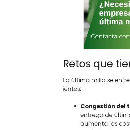
Retos que tie
La últi­ma mil­la se enf
ientes:
Con­gestión del tr
entre­ga de últi­ma
aumen­ta los cost