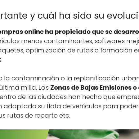
rtante y cuál ha sido su evoluc
om­pras online ha prop­i­ci­a­do que se desar­r
u­los menos con­t­a­m­i­nantes, soft­wares mej
que­tes, opti­mización de rutas o for­ma­ción esp
.
 la con­t­a­m­i­nación o la replan­i­fi­cación u
últi­ma mil­la. Las
Zonas de Bajas Emi­siones o 
en­tro de las ciu­dades han hecho que empre­s
 adap­ta­do su flota de vehícu­los para poder
 sus rutas de repar­to etc.