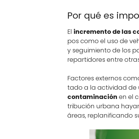
Por qué es impo
El
incre­men­to de las c
pos como el uso de vehíc
y seguimien­to de los pa
repar­tidores entre otras
Fac­tores exter­nos como
ta­do a la activi­dad de 
con­t­a­m­i­nación
en el c
tribu­ción urbana hayan
áreas, replan­i­f­i­can­do