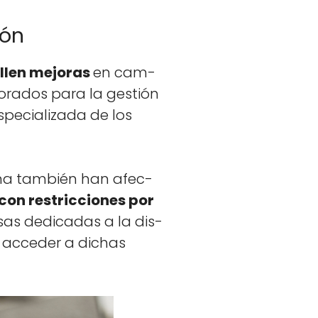
ión
ollen mejo­ras
en cam­
o­ra­dos para la gestión
e­cial­iza­da de los
rbana tam­bién han afec­
con restric­ciones por
as ded­i­cadas a la dis­
 acced­er a dichas