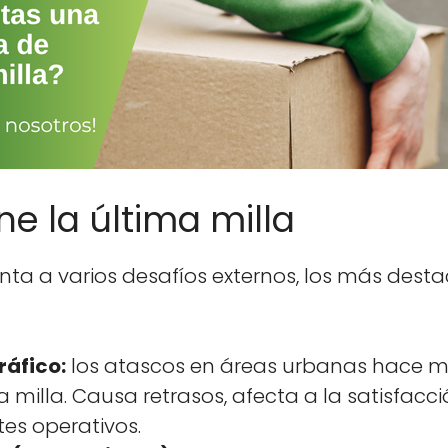
ne la última milla
renta a var­ios desafíos exter­nos, los más desta
á­fi­co:
los atas­cos en áreas urbanas hace mu
 mil­la. Causa retra­sos, afec­ta a la sat­is­fac­c
es oper­a­tivos.