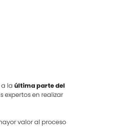
e a la
últi­ma parte del
exper­tos en realizar
y­or val­or al pro­ce­so