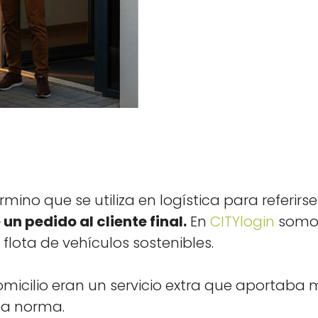
r­mi­no que se uti­liza en logís­ti­ca para referirs
 un pedi­do al cliente final.
En
CITY­lo­gin
somos 
 flota de vehícu­los sostenibles.
i­cilio eran un ser­vi­cio extra que aporta­ba ma
la nor­ma.